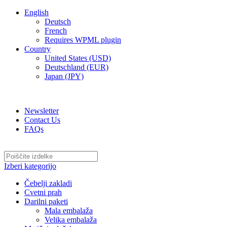
English
Deutsch
French
Requires WPML plugin
Country
United States (USD)
Deutschland (EUR)
Japan (JPY)
ADD ANYTHING HERE OR JUST REMOVE IT…
Newsletter
Contact Us
FAQs
Izberi kategorijo
Čebelji zakladi
Cvetni prah
Darilni paketi
Mala embalaža
Velika embalaža