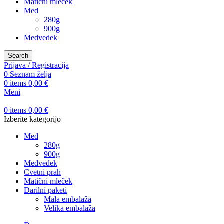
Matični mleček
Med
280g
900g
Medvedek
Search
Prijava / Registracija
0
Seznam želja
0
items
0,00
€
Meni
0
items
0,00
€
Izberite kategorijo
Med
280g
900g
Medvedek
Cvetni prah
Matični mleček
Darilni paketi
Mala embalaža
Velika embalaža