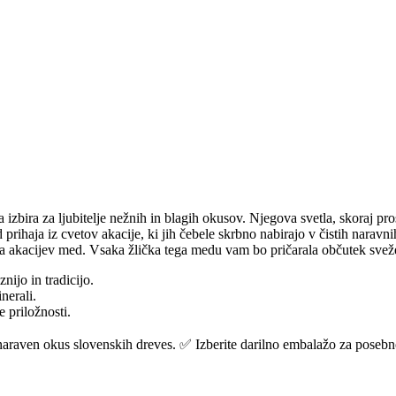
izbira za ljubitelje nežnih in blagih okusov. Njegova svetla, skoraj proso
 prihaja iz cvetov akacije, ki jih čebele skrbno nabirajo v čistih narav
naša akacijev med. Vsaka žlička tega medu vam bo pričarala občutek sve
nijo in tradicijo.
nerali.
 priložnosti.
naraven okus slovenskih dreves. ✅ Izberite darilno embalažo za posebn