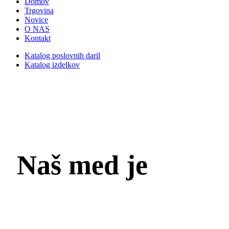
Domov
Trgovina
Novice
O NAS
Kontakt
Katalog poslovnih daril
Katalog izdelkov
Naš med je