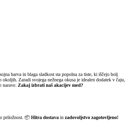
jna barva in blaga sladkost sta popolna za tiste, ki iščejo bolj
nih okoljih. Zaradi svojega nežnega okusa je idealen dodatek v čaju,
že narave.
Zakaj izbrati naš akacijev med?
o priložnost. 📦
Hitra dostava
in
zadovoljstvo zagotovljeno!