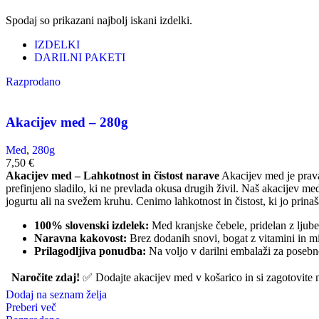
Spodaj so prikazani najbolj iskani izdelki.
IZDELKI
DARILNI PAKETI
Razprodano
Akacijev med – 280g
Med
,
280g
7,50
€
Akacijev med – Lahkotnost in čistost narave
Akacijev med je prava 
prefinjeno sladilo, ki ne prevlada okusa drugih živil. Naš akacijev med
jogurtu ali na svežem kruhu. Cenimo lahkotnost in čistost, ki jo pri
100% slovenski izdelek:
Med kranjske čebele, pridelan z ljubez
Naravna kakovost:
Brez dodanih snovi, bogat z vitamini in mi
Prilagodljiva ponudba:
Na voljo v darilni embalaži za posebne
Naročite zdaj!
✅ Dodajte akacijev med v košarico in si zagotovite 
Dodaj na seznam želja
Preberi več