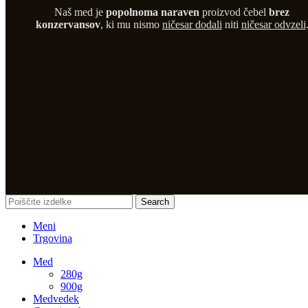
Naš med je
popolnoma naraven
proizvod čebel
brez
konzervansov
, ki mu nismo
ničesar dodali
niti
ničesar odvzeli
Search
Meni
Trgovina
Med
280g
900g
Medvedek