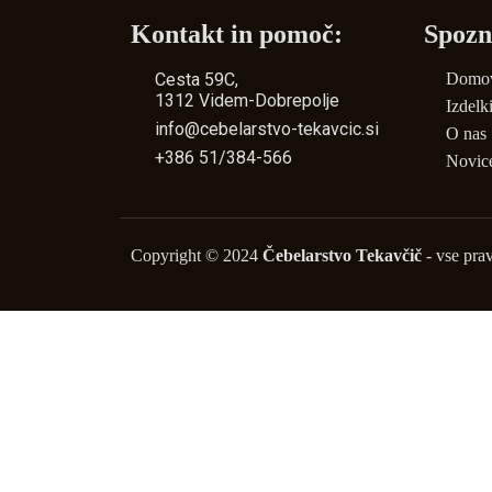
Kontakt in pomoč:
Spozn
.
Cesta 59C,
Domo
1312 Videm-Dobrepolje
Izdelk
info@cebelarstvo-tekavcic.si
O nas
+386 51/384-566
Novic
Copyright © 2024
Čebelarstvo Tekavčič
- vse prav