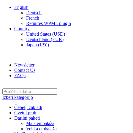
English
Deutsch
French
Requires WPML plugin
Country
United States (USD)
Deutschland (EUR)
Japan (JPY)
ADD ANYTHING HERE OR JUST REMOVE IT…
Newsletter
Contact Us
FAQs
Izberi kategorijo
Čebelji zakladi
Cvetni prah
Darilni paketi
Mala embalaža
Velika embalaža