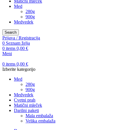
Matični mleček
Med
280g
900g
Medvedek
Search
Prijava / Registracija
0
Seznam želja
0
items
0,00
€
Meni
0
items
0,00
€
Izberite kategorijo
Med
280g
900g
Medvedek
Cvetni prah
Matični mleček
Darilni paketi
Mala embalaža
Velika embalaža