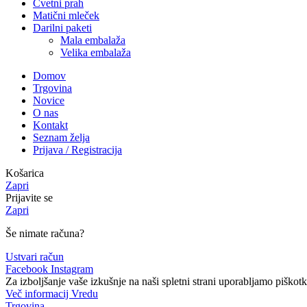
Cvetni prah
Matični mleček
Darilni paketi
Mala embalaža
Velika embalaža
Domov
Trgovina
Novice
O nas
Kontakt
Seznam želja
Prijava / Registracija
Košarica
Zapri
Prijavite se
Zapri
Še nimate računa?
Ustvari račun
Facebook
Instagram
Za izboljšanje vaše izkušnje na naši spletni strani uporabljamo piškotk
Več informacij
Vredu
Trgovina