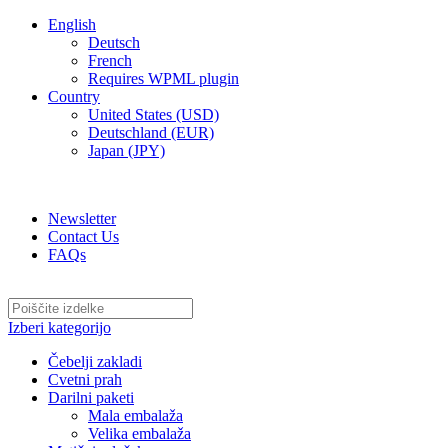
English
Deutsch
French
Requires WPML plugin
Country
United States (USD)
Deutschland (EUR)
Japan (JPY)
ADD ANYTHING HERE OR JUST REMOVE IT…
Newsletter
Contact Us
FAQs
Izberi kategorijo
Čebelji zakladi
Cvetni prah
Darilni paketi
Mala embalaža
Velika embalaža