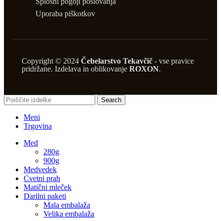
Splošni pogoji poslovanja
Uporaba piškotkov
Copyright © 2024
Čebelarstvo Tekavčič
- vse pravice
pridržane. Izdelava in oblikovanje
ROXON
.
Search
Meni
Trgovina
Med
280g
900g
Medvedek
Cvetni prah
Matični mleček
Darilni paketi
Mala embalaža
Velika embalaža