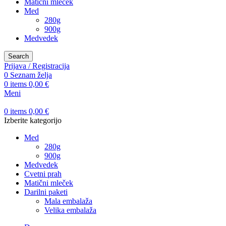
Matični mleček
Med
280g
900g
Medvedek
Search
Prijava / Registracija
0
Seznam želja
0
items
0,00
€
Meni
0
items
0,00
€
Izberite kategorijo
Med
280g
900g
Medvedek
Cvetni prah
Matični mleček
Darilni paketi
Mala embalaža
Velika embalaža