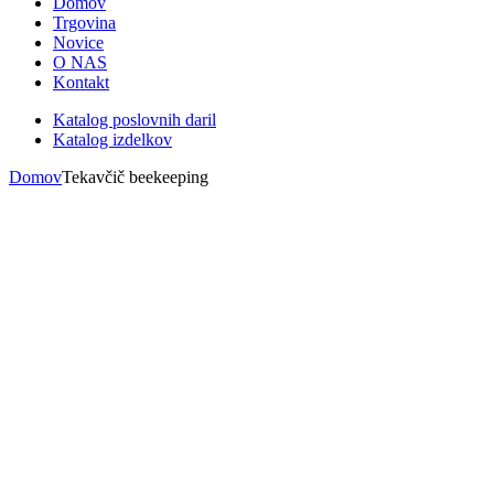
Domov
Trgovina
Novice
O NAS
Kontakt
Katalog poslovnih daril
Katalog izdelkov
Domov
Tekavčič beekeeping