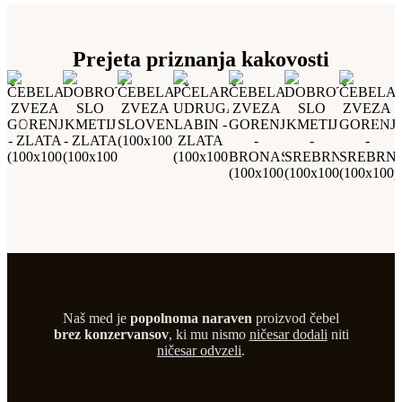
Prejeta priznanja kakovosti
Naš med je
popolnoma naraven
proizvod čebel
brez konzervansov
, ki mu nismo
ničesar dodali
niti
ničesar odvzeli
.