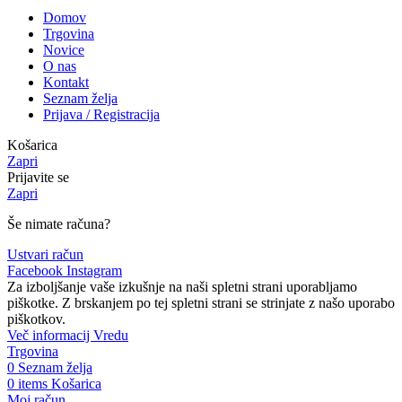
Domov
Trgovina
Novice
O nas
Kontakt
Seznam želja
Prijava / Registracija
Košarica
Zapri
Prijavite se
Zapri
Še nimate računa?
Ustvari račun
Facebook
Instagram
Za izboljšanje vaše izkušnje na naši spletni strani uporabljamo
piškotke. Z brskanjem po tej spletni strani se strinjate z našo uporabo
piškotkov.
Več informacij
Vredu
Trgovina
0
Seznam želja
0
items
Košarica
Moj račun